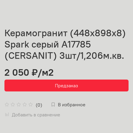
Керамогранит (448х898х8)
Spark серый A17785
(CERSANIT) 3шт/1,206м.кв.
2 050 ₽
/м2
Предзаказ
В избранное
(0)
Добавить в сравнение