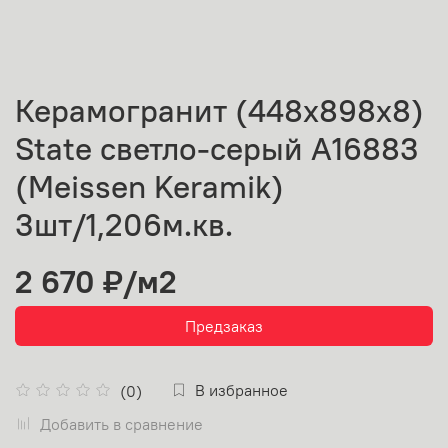
Керамогранит (448х898х8)
State светло-серый A16883
(Meissen Keramik)
3шт/1,206м.кв.
2 670 ₽
/м2
Предзаказ
В избранное
(0)
Добавить в сравнение