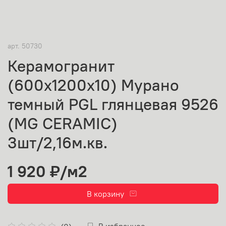
арт.
50730
Керамогранит
(600х1200x10) Мурано
темный PGL глянцевая 9526
(MG CERAMIC)
3шт/2,16м.кв.
1 920 ₽
/м2
В корзину
В избранное