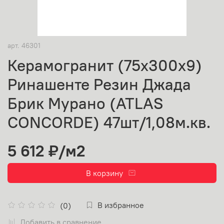
арт.
46301
Керамогранит (75х300х9)
Ринашенте Резин Джада
Брик Мурано (ATLAS
CONCORDE) 47шт/1,08м.кв.
5 612 ₽
/м2
В корзину
В избранное
(0)
Добавить в сравнение