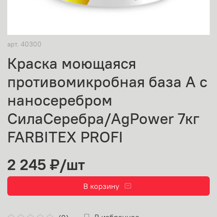
арт.
40300
Краска моющаяся
противомикробная база А с
наносеребром
СилаСеребра/AgPower 7кг
FARBITEX PROFI
2 245 ₽
/шт
В корзину
В избранное