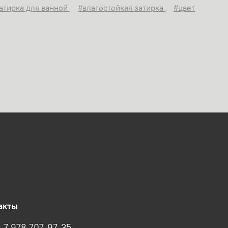
атирка для ванной
#влагостойкая затирка
#цвет
акты
+ 7 978 707-97-35