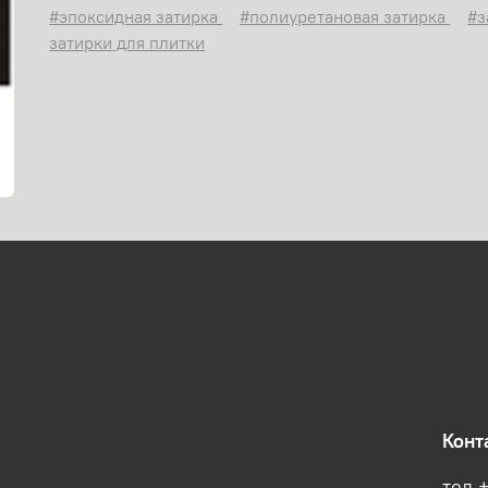
#эпоксидная затирка
#полиуретановая затирка
#з
затирки для плитки
Конт
тел 