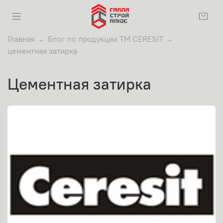
Главная
Блог по продукции ТМ CERESIT
цементная затирка
цементная затирка